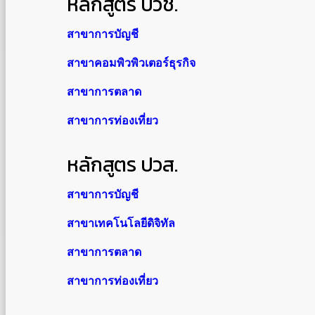
หลักสูตร ปวช.
สาขาการบัญชี
สาขาคอมพิวพิวเตอร์ธุรกิจ
สาขาการตลาด
สาขาการท่องเที่ยว
หลักสูตร ปวส.
สาขาการบัญชี
สาขาเทคโนโลยีดิจิทัล
สาขาการตลาด
สาขาการท่องเที่ยว