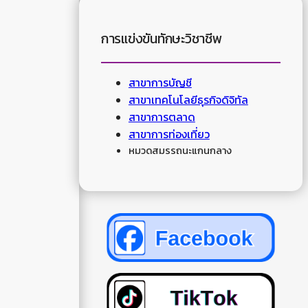
การแข่งขันทักษะวิชาชีพ
สาขาการบัญชี
สาขาเทคโนโลยีธุรกิจดิจิทัล
สาขาการตลาด
สาขาการท่องเที่ยว
หมวดสมรรถนะแกนกลาง