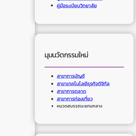
คู่มือระเบียบวิทยาลัย
มุมนวัตกรรมใหม่
สาขาการบัญชี
สาขาเทคโนโลยีธุรกิจดิจิทัล
สาขาการตลาด
สาขาการท่องเที่ยว
หมวดสมรรถนะแกนกลาง